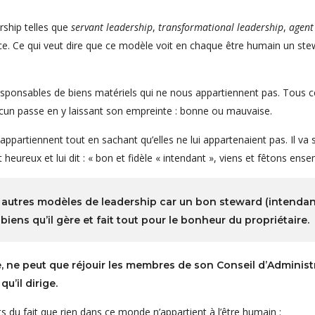
rship telles que
servant leadership
,
transformational leadership
,
agent
e. Ce qui veut dire que ce modèle voit en chaque être humain un stewa
nsables de biens matériels qui ne nous appartiennent pas. Tous ces 
hacun passe en y laissant son empreinte : bonne ou mauvaise.
 appartiennent tout en sachant qu’elles ne lui appartenaient pas. Il v
t heureux et lui dit : « bon et fidèle « intendant », viens et fêtons ense
autres modèles de leadership car un bon steward (intendant) 
biens qu’il gère et fait tout pour le bonheur du propriétaire.
, ne peut que réjouir les membres de son Conseil d’Administ
u’il dirige.
ts du fait que rien dans ce monde n’appartient à l’être humain :