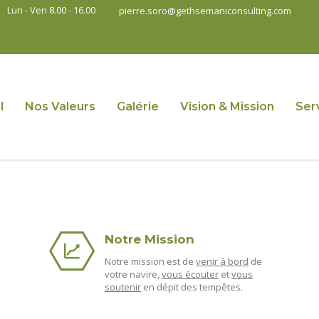
Lun - Ven 8.00 - 16.00
pierre.soro@gethsemaniconsulting.com
l
Nos Valeurs
Galérie
Vision & Mission
Ser
Notre Mission
Notre mission est de
venir à bord
de
votre navire,
vous écouter
et
vous
soutenir
en dépit des tempêtes.